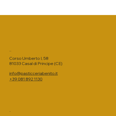
Contatti
Corso Umberto I, 58
81033 Casal di Principe (CE)
info@pasticceriabenito.it
+39 081 892 1130
Menu