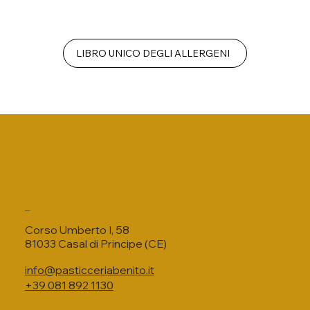
LIBRO UNICO DEGLI ALLERGENI
Contatti
Corso Umberto I, 58
81033 Casal di Principe (CE)
info@pasticceriabenito.it
+39 081 892 1130